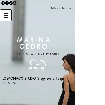
© Bernard Peyrichou
MARINA
CEDRO
CHANTEUSE
AUTEURE
COMPOSITRICE
•
•
LO MONACO STUDIO
(Siège social Tango
33)
©
2021